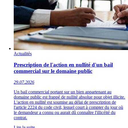
Actualités
Prescription de l'action en nullité d'un bail
commercial sur le domaine public
29.07.2026
Un bail commercial portant sur un bien appartenant au
domaine public est frappé de nullité absolue pour objet illicite.
L'action en nullité est soumise au délai de prescription de
l'article 2224 du code civil, lequel court à compter du jour où
le demandeur a connu ou aurait dû connaître l'illicéité du
contrat.
Lire la suite