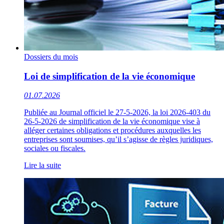
Dossiers du mois
Loi de simplification de la vie économique
01.07.2026
Publiée au Journal officiel le 27-5-2026, la loi 2026-403 du
26-5-2026 de simplification de la vie économique vise à
alléger certaines obligations et procédures auxquelles les
entreprises sont soumises, qu’il s’agisse de règles juridiques,
sociales ou fiscales.
Lire la suite