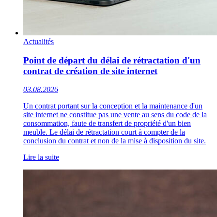
Actualités
Point de départ du délai de rétractation d'un
contrat de création de site internet
03.08.2026
Un contrat portant sur la conception et la maintenance d'un
site internet ne constitue pas une vente au sens du code de la
consommation, faute de transfert de propriété d'un bien
meuble. Le délai de rétractation court à compter de la
conclusion du contrat et non de la mise à disposition du site.
Lire la suite