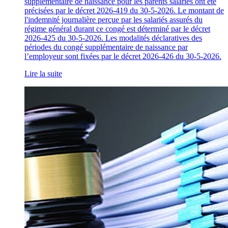
supplémentaire de naissance pour les parents salariés ont été
précisées par le décret 2026-419 du 30-5-2026. Le montant de
l'indemnité journalière perçue par les salariés assurés du
régime général durant ce congé est déterminé par le décret
2026-425 du 30-5-2026. Les modalités déclaratives des
périodes du congé supplémentaire de naissance par
l’employeur sont fixées par le décret 2026-426 du 30-5-2026.
Lire la suite