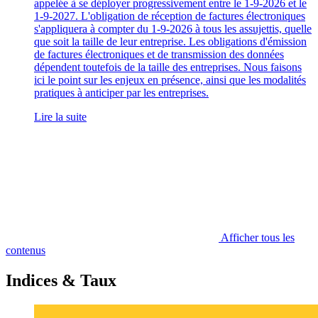
appelée à se déployer progressivement entre le 1-9-2026 et le
1-9-2027. L'obligation de réception de factures électroniques
s'appliquera à compter du 1-9-2026 à tous les assujettis, quelle
que soit la taille de leur entreprise. Les obligations d'émission
de factures électroniques et de transmission des données
dépendent toutefois de la taille des entreprises. Nous faisons
ici le point sur les enjeux en présence, ainsi que les modalités
pratiques à anticiper par les entreprises.
Lire la suite
Afficher tous les
contenus
Indices & Taux