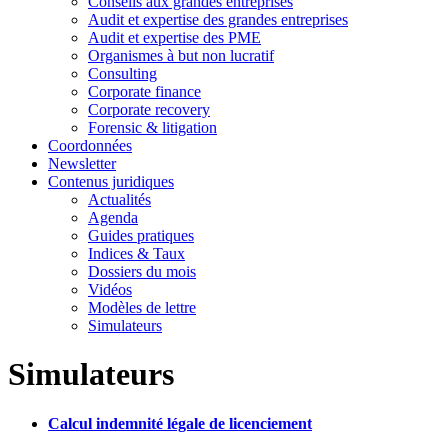
Conseils aux grandes entreprises
Audit et expertise des grandes entreprises
Audit et expertise des PME
Organismes à but non lucratif
Consulting
Corporate finance
Corporate recovery
Forensic & litigation
Coordonnées
Newsletter
Contenus juridiques
Actualités
Agenda
Guides pratiques
Indices & Taux
Dossiers du mois
Vidéos
Modèles de lettre
Simulateurs
Simulateurs
Calcul indemnité légale de licenciement