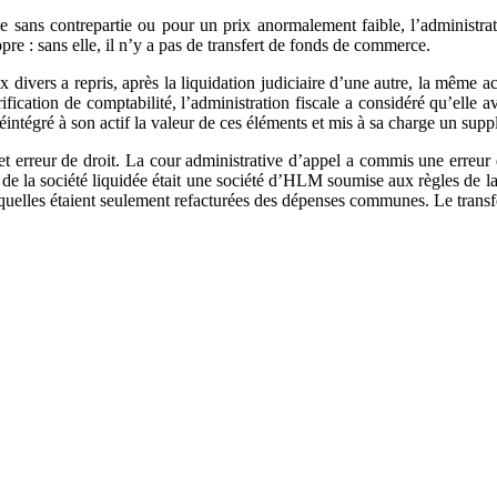
ée sans contrepartie ou pour un prix anormalement faible, l’administrati
ropre : sans elle, il n’y a pas de transfert de fonds de commerce.
x divers a repris, après la liquidation judiciaire d’une autre, la même a
ication de comptabilité, l’administration fiscale a considéré qu’elle av
intégré à son actif la valeur de ces éléments et mis à sa charge un suppl
et erreur de droit. La cour administrative d’appel a commis une erreur
nt de la société liquidée était une société d’HLM soumise aux règles de l
quelles étaient seulement refacturées des dépenses communes. Le transfe