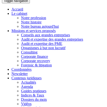
Toggle navigation
Accueil
Le cabinet
Notre profession
Notre histoire
Notre bureau aujourd'hui
Missions et services proposés
Conseils aux grandes entreprises
Audit et expertise des grandes entreprises
Audit et expertise des PME
Organismes à but non lucratif
Consulting
Corporate finance
Corporate recovery
Forensic & litigation
Coordonnées
Newsletter
Contenus juridiques
Actualités
Agenda
Guides pratiques
Indices & Taux
Dossiers du mois
Vidéos